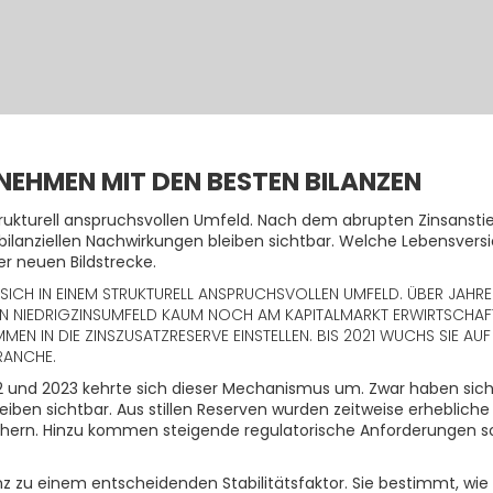
EHMEN MIT DEN BESTEN BILANZEN
trukturell anspruchsvollen Umfeld. Nach dem abrupten Zinsansti
ie bilanziellen Nachwirkungen bleiben sichtbar. Welche Lebensve
er neuen Bildstrecke.
 SICH IN EINEM STRUKTURELL ANSPRUCHSVOLLEN UMFELD. ÜBER JAH
EN NIEDRIGZINSUMFELD KAUM NOCH AM KAPITALMARKT ERWIRTSCHAF
EN IN DIE ZINSZUSATZRESERVE EINSTELLEN. BIS 2021 WUCHS SIE AU
RANCHE.
2 und 2023 kehrte sich dieser Mechanismus um. Zwar haben sich 
bleiben sichtbar. Aus stillen Reserven wurden zeitweise erheblich
hern. Hinzu kommen steigende regulatorische Anforderungen sow
anz zu einem entscheidenden Stabilitätsfaktor. Sie bestimmt, w