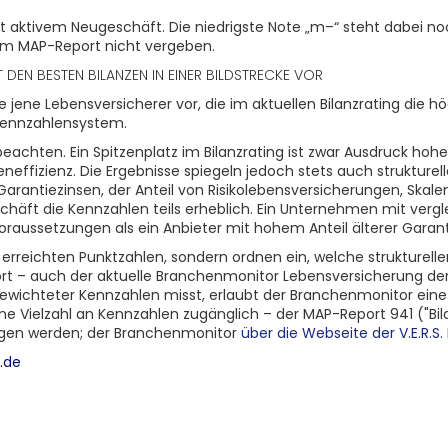
aktivem Neugeschäft. Die niedrigste Note „m–“ steht dabei noch
im MAP-Report nicht vergeben.
DEN BESTEN BILANZEN IN EINER BILDSTRECKE VOR
ke jene Lebensversicherer vor, die im aktuellen Bilanzrating die 
Kennzahlensystem.
beachten. Ein Spitzenplatz im Bilanzrating ist zwar Ausdruck hoher
teneffizienz. Die Ergebnisse spiegeln jedoch stets auch strukture
arantiezinsen, der Anteil von Risikolebensversicherungen, Skale
chäft die Kennzahlen teils erheblich. Ein Unternehmen mit verg
raussetzungen als ein Anbieter mit hohem Anteil älterer Garant
e erreichten Punktzahlen, sondern ordnen ein, welche strukturell
t – auch der aktuelle Branchenmonitor Lebensversicherung der
d gewichteter Kennzahlen misst, erlaubt der Branchenmonitor ein
ine Vielzahl an Kennzahlen zugänglich – der MAP-Report 941 ("Bi
en werden; der Branchenmonitor
über die Webseite der V.E.R.S
.de
t