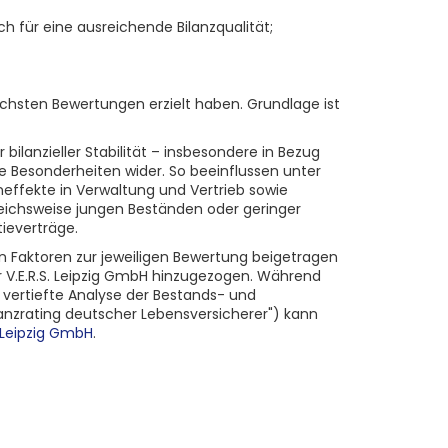
 für eine ausreichende Bilanzqualität;
höchsten Bewertungen erzielt haben. Grundlage ist
 bilanzieller Stabilität – insbesondere in Bezug
lle Besonderheiten wider. So beeinflussen unter
neffekte in Verwaltung und Vertrieb sowie
leichsweise jungen Beständen oder geringer
ieverträge.
en Faktoren zur jeweiligen Bewertung beigetragen
 V.E.R.S. Leipzig GmbH hinzugezogen. Während
e vertiefte Analyse der Bestands- und
lanzrating deutscher Lebensversicherer") kann
. Leipzig GmbH
.