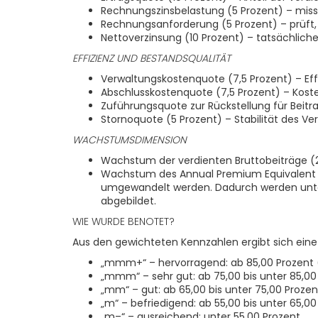
Rechnungszinsbelastung (5 Prozent) – miss
Rechnungsanforderung (5 Prozent) – prüft, 
Nettoverzinsung (10 Prozent) – tatsächlich
EFFIZIENZ UND BESTANDSQUALITÄT
Verwaltungskostenquote (7,5 Prozent) – Effi
Abschlusskostenquote (7,5 Prozent) – Koste
Zuführungsquote zur Rückstellung für Beitr
Stornoquote (5 Prozent) – Stabilität des Ve
WACHSTUMSDIMENSION
Wachstum der verdienten Bruttobeiträge (2
Wachstum des Annual Premium Equivalent (2
umgewandelt werden. Dadurch werden unters
abgebildet.
WIE WURDE BENOTET?
Aus den gewichteten Kennzahlen ergibt sich eine
„mmm+“ – hervorragend: ab 85,00 Prozent
„mmm“ – sehr gut: ab 75,00 bis unter 85,00
„mm“ – gut: ab 65,00 bis unter 75,00 Prozen
„m“ – befriedigend: ab 55,00 bis unter 65,00
„m–“ – ausreichend: unter 55,00 Prozent