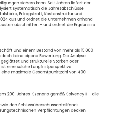
ligungen sichern kann. Seit Jahren liefert der
lysiert systematisch die Jahresabschlüsse
stärke, Ertragskraft, Kostenstruktur und
is 2024 aus und ordnet die Unternehmen anhand
esten abschnitten – und ordnet die Ergebnisse
eschäft und einem Bestand von mehr als 15.000
jedoch keine eigene Bewertung. Die Analyse
geglättet und strukturelle Stärken oder
st eine solche Langfristperspektive
ich eine maximale Gesamtpunktzahl von 400
nem 200-Jahres-Szenario gemäß Solvency II – alle
sowie den Schlussüberschussanteilfonds.
cherungstechnischen Verpflichtungen decken.