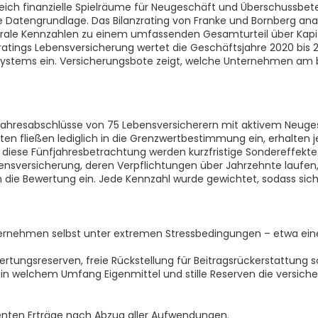
leich finanzielle Spielräume für Neugeschäft und Überschussbetei
te Datengrundlage. Das Bilanzrating von Franke und Bornberg ana
rale Kennzahlen zu einem umfassenden Gesamturteil über Kapital
nzratings Lebensversicherung wertet die Geschäftsjahre 2020 b
systems ein. Versicherungsbote zeigt, welche Unternehmen am b
e Jahresabschlüsse von 75 Lebensversicherern mit aktivem Neug
en fließen lediglich in die Grenzwertbestimmung ein, erhalten 
diese Fünfjahresbetrachtung werden kurzfristige Sondereffekte 
sversicherung, deren Verpflichtungen über Jahrzehnte laufen, i
in die Bewertung ein. Jede Kennzahl wurde gewichtet, sodass s
Unternehmen selbst unter extremen Stressbedingungen – etwa ei
tungsreserven, freie Rückstellung für Beitragsrückerstattung 
t, in welchem Umfang Eigenmittel und stille Reserven die versi
dienten Erträge nach Abzug aller Aufwendungen.