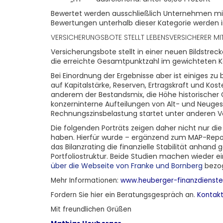
Bewertet werden ausschließlich Unternehmen mit 
Bewertungen unterhalb dieser Kategorie werden 
VERSICHERUNGSBOTE STELLT LEBENSVERSICHERER MIT 
Versicherungsbote stellt in einer neuen Bildstrec
die erreichte Gesamtpunktzahl im gewichteten 
Bei Einordnung der Ergebnisse aber ist einiges zu 
auf Kapitalstärke, Reserven, Ertragskraft und Kos
anderem der Bestandsmix, die Höhe historischer G
konzerninterne Aufteilungen von Alt- und Neuges
Rechnungszinsbelastung startet unter anderen Vo
Die folgenden Porträts zeigen daher nicht nur di
haben. Hierfür wurde – ergänzend zum MAP-Repor
das Bilanzrating die finanzielle Stabilität anhan
Portfoliostruktur. Beide Studien machen wieder e
über die Webseite von Franke und Bornberg
bezog
Mehr Informationen:
www.heuberger-finanzdienste
Fordern Sie
hier
ein Beratungsgespräch an.
Kontak
Mit freundlichen Grüßen