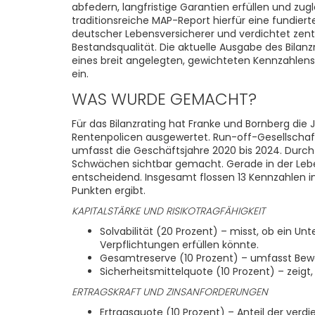
abfedern, langfristige Garantien erfüllen und zug
traditionsreiche MAP-Report hierfür eine fundier
deutscher Lebensversicherer und verdichtet zent
Bestandsqualität. Die aktuelle Ausgabe des Bila
eines breit angelegten, gewichteten Kennzahlen
ein.
WAS WURDE GEMACHT?
Für das Bilanzrating hat Franke und Bornberg di
Rentenpolicen ausgewertet. Run-off-Gesellschaft
umfasst die Geschäftsjahre 2020 bis 2024. Durch 
Schwächen sichtbar gemacht. Gerade in der Leben
entscheidend. Insgesamt flossen 13 Kennzahlen 
Punkten ergibt.
KAPITALSTÄRKE UND RISIKOTRAGFÄHIGKEIT
Solvabilität (20 Prozent) – misst, ob ein 
Verpflichtungen erfüllen könnte.
Gesamtreserve (10 Prozent) – umfasst Bewer
Sicherheitsmittelquote (10 Prozent) – zeig
ERTRAGSKRAFT UND ZINSANFORDERUNGEN
Ertragsquote (10 Prozent) – Anteil der ver